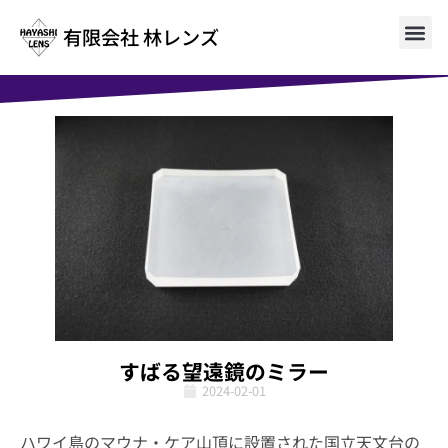
有限会社 林レンズ
すばる望遠鏡のミラー
2024-02-01
ハワイ島のマウナ・ケア山頂に設置された国立天文台の